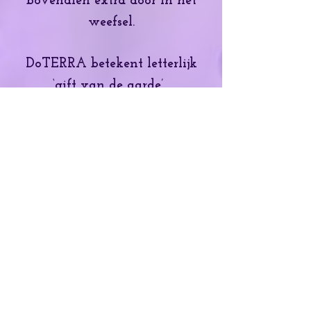
bovendien extra door in het
weefsel.
DoTERRA betekent letterlijk
‘gift van de aarde’.
Wat kan de AromaTouch
Techniek voor u betekenen?
Wanneer je het zelfhelend
vermogen van het lichaam
versterkt door het
sympathisch (gas pedaal van
het lichaam) en
parasympatisch (rem pedaal