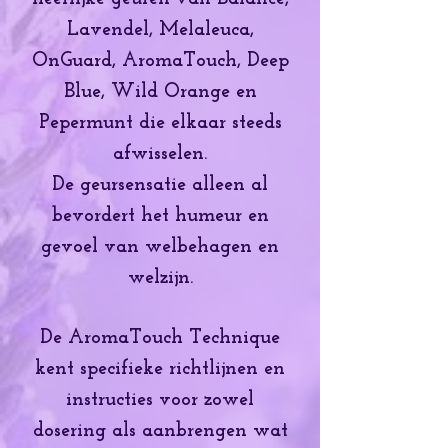
Lavendel, Melaleuca,
OnGuard, AromaTouch, Deep
Blue, Wild Orange en
Pepermunt die elkaar steeds
afwisselen.
De geursensatie alleen al
bevordert het humeur en
gevoel van welbehagen en
welzijn.
De AromaTouch Technique
kent specifieke richtlijnen en
instructies voor zowel
dosering als aanbrengen wat